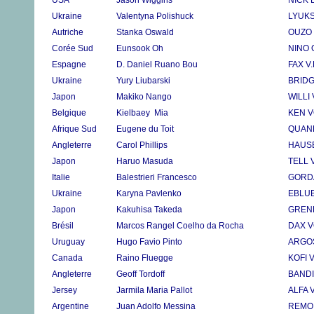
USA
Jason Wiggins
NICK 
Ukraine
Valentyna Polishuck
LYUK
Autriche
Stanka Oswald
OUZO
Corée Sud
Eunsook Oh
NINO
Espagne
D. Daniel Ruano Bou
FAX V
Ukraine
Yury Liubarski
BRIDG
Japon
Makiko Nango
WILLI
Belgique
Kielbaey Mia
KEN 
Afrique Sud
Eugene du Toit
QUAN
Angleterre
Carol Phillips
HAUSB
Japon
Haruo Masuda
TELL
Italie
Balestrieri Francesco
GORD
Ukraine
Karyna Pavlenko
EBLU
Japon
Kakuhisa Takeda
GREN
Brésil
Marcos Rangel Coelho da Rocha
DAX 
Uruguay
Hugo Favio Pinto
ARGO
Canada
Raino Fluegge
KOFI 
Angleterre
Geoff Tordoff
BAND
Jersey
Jarmila Maria Pallot
ALFA 
Argentine
Juan Adolfo Messina
REMO 