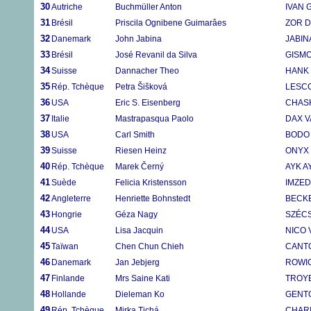
30
Autriche
Buchmüller Anton
IVAN
31
Brésil
Priscila Ognibene Guimarâes
ZOR D
32
Danemark
John Jabina
JABIN
33
Brésil
José Revanil da Silva
GISM
34
Suisse
Dannacher Theo
HANK
35
Rép. Tchèque
Petra Šišková
LESC
36
USA
Eric S. Eisenberg
CHAS
37
Italie
Mastrapasqua Paolo
DAX V
38
USA
Carl Smith
BODO
39
Suisse
Riesen Heinz
ONYX
40
Rép. Tchèque
Marek Černý
AYK 
41
Suède
Felicia Kristensson
IMZED
42
Angleterre
Henriette Bohnstedt
BECK
43
Hongrie
Géza Nagy
SZÉCS
44
USA
Lisa Jacquin
NICO
45
Taïwan
Chen Chun Chieh
CANT
46
Danemark
Jan Jebjerg
ROWIC
47
Finlande
Mrs Saine Kati
TROY
48
Hollande
Dieleman Ko
GENT
49
Rép. Tchèque
Mirka Tichá
CHAR