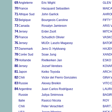
69
Angleterre
Eric Wight
GLEN
70
France
Hacquard Sebastien
MAIC
71
Afrique Sud
John Garlick
AHRO
72
Belgique
Bourgeois Caroline
FIFTY
73
Canada
Rosalyn Jamieson
ARIS
74
Jersey
Erdei Zsolt
MITCH
75
France
Schudlich Olivier
VASK
76
Jersey
MUDr. Laszlo Magassy
BATOR
77
Danemark
Jens O. Hyldvang
HAJE
78
Corée Sud
Soae Jung
XANDO
79
Hollande
Rietkerken Jan
ESKO
80
Jersey
Jozsef Verebes
KOVAR
81
Japon
Keiko Toyoda
ARCH 
82
Chili
Victor del Fierro Gonzales
GINA 
83
Russie
Alexey Breikin
VITO 
84
Argentine
Juan Carlos Rodríguez
LAUR
Russie
Juliya Smirnova
BAGIR
Italie
Rasicci Nicola
ROY
Chili
Peter Verachtert
BART