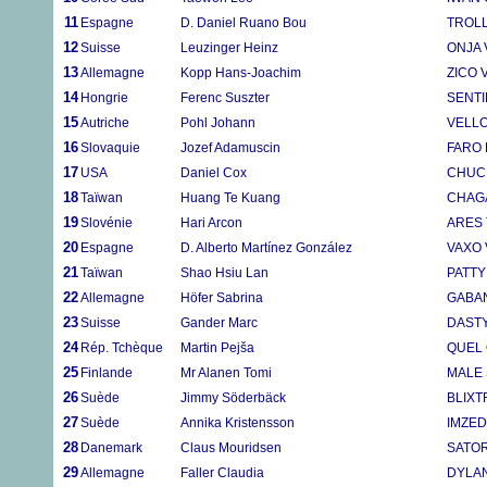
11
Espagne
D. Daniel Ruano Bou
TROLL
12
Suisse
Leuzinger Heinz
ONJA 
13
Allemagne
Kopp Hans-Joachim
ZICO 
14
Hongrie
Ferenc Suszter
SENTI
15
Autriche
Pohl Johann
VELL
16
Slovaquie
Jozef Adamuscin
FARO
17
USA
Daniel Cox
CHUC
18
Taïwan
Huang Te Kuang
CHAGA
19
Slovénie
Hari Arcon
ARES
20
Espagne
D. Alberto Martínez González
VAXO 
21
Taïwan
Shao Hsiu Lan
PATT
22
Allemagne
Höfer Sabrina
GABA
23
Suisse
Gander Marc
DASTY
24
Rép. Tchèque
Martin Pejša
QUEL 
25
Finlande
Mr Alanen Tomi
MALE 
26
Suède
Jimmy Söderbäck
BLIXT
27
Suède
Annika Kristensson
IMZED
28
Danemark
Claus Mouridsen
SATOR
29
Allemagne
Faller Claudia
DYLA