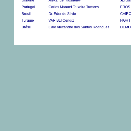
Ukraine
Alexander Koshelev
JERMO
Portugal
Carlos Manuel Teixeira Tavares
EROS 
Brésil
Dr. Eder de Silvio
CAIRO
Turquie
VARISLI Cengiz
FIGH
Brésil
Caio Alexandre dos Santos Rodrigues
DEMO