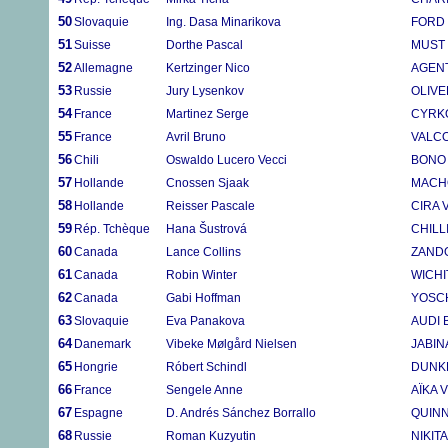
50
Slovaquie
Ing. Dasa Minarikova
FORD 
51
Suisse
Dorthe Pascal
MUST
52
Allemagne
Kertzinger Nico
AGEN
53
Russie
Jury Lysenkov
OLIVE
54
France
Martinez Serge
CYRKO
55
France
Avril Bruno
VALC
56
Chili
Oswaldo Lucero Vecci
BONO
57
Hollande
Cnossen Sjaak
MACH
58
Hollande
Reisser Pascale
CIRA 
59
Rép. Tchèque
Hana Šustrová
CHILL
60
Canada
Lance Collins
ZAND
61
Canada
Robin Winter
WICHI
62
Canada
Gabi Hoffman
YOSCH
63
Slovaquie
Eva Panakova
AUDI 
64
Danemark
Vibeke Mølgård Nielsen
JABIN
65
Hongrie
Róbert Schindl
DUNK
66
France
Sengele Anne
AÏKA 
67
Espagne
D. Andrés Sánchez Borrallo
QUIN
68
Russie
Roman Kuzyutin
NIKIT