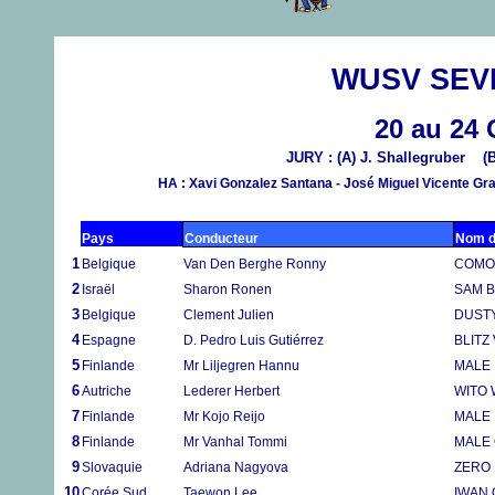
WUSV SEVI
20 au 24 
JURY : (A) J. Shallegruber (
HA : Xavi Gonzalez Santana - José Miguel Vicente Gr
Pays
Conducteur
Nom d
1
Belgique
Van Den Berghe Ronny
COMO
2
Israël
Sharon Ronen
SAM B
3
Belgique
Clement Julien
DUSTY
4
Espagne
D. Pedro Luis Gutiérrez
BLITZ
5
Finlande
Mr Liljegren Hannu
MALE
6
Autriche
Lederer Herbert
WITO 
7
Finlande
Mr Kojo Reijo
MALE
8
Finlande
Mr Vanhal Tommi
MALE
9
Slovaquie
Adriana Nagyova
ZERO 
10
Corée Sud
Taewon Lee
IWAN