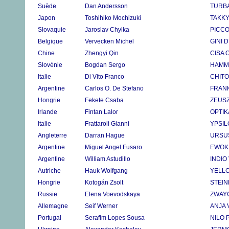
Suède
Dan Andersson
TURBA
Japon
Toshihiko Mochizuki
TAKK
Slovaquie
Jaroslav Chylka
PICCO
Belgique
Vervecken Michel
GINI 
Chine
Zhengyi Qin
CISA 
Slovénie
Bogdan Sergo
HAMM
Italie
Di Vito Franco
CHITO
Argentine
Carlos O. De Stefano
FRAN
Hongrie
Fekete Csaba
ZEUSZ
Irlande
Fintan Lalor
OPTIK
Italie
Frattaroli Gianni
YPSIL
Angleterre
Darran Hague
URSU
Argentine
Miguel Angel Fusaro
EWOK
Argentine
William Astudillo
INDIO
Autriche
Hauk Wolfgang
YELL
Hongrie
Kotogán Zsolt
STEI
Russie
Elena Voevodskaya
ZWAYG
Allemagne
Seif Werner
ANJA
Portugal
Serafim Lopes Sousa
NILO 