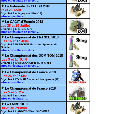
Infos et résultats en direct ...
La Nationale du CFCBB 2018
25 et 26 Août
Organisé à Aubigny sur Nère (18)
Infos et résultats ...
Le CACIT d'Erstein 2018
Les 28 et 29 Juillet
Organisé a ERSTEIN (67)
Infos et résultats en direct ...
Le Championnat de FRANCE 2018
Les 16 et 17 JUIN
Organisé à NARBONNE Parc des Sports et de
l'Amitié
Infos et résultats en direct ...
Le Championnat des DOM-TOM 2018
Les 9 et 10 JUIN
Organisé à ARMISSAN Stade du la Clape
Infos et résultats en direct ...
Le Championnat de France 2018
Les 26 et 27 Mai
Organisé à COLMAR Stade de L'orangeraie (68)
Infos et résultats ...
Le Championnat de France 2018
Les 5 et 6 Mai
Organisé à EPONES
Infos et résultats ...
La FMBB 2018
Du 23 au 29 Avril
Organisé à à
ADJOVSCINA
- SLOVENIE