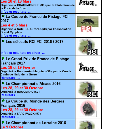
Les 18 et 19 Mars
Organisé a CHAMPAGNOLE (39) par le Club Canin de
la Forêt de la Joux
Infos et résultats ...
La Coupe de France de Pistage FCI
2017
Les 4 et 5 Mars
Organisé a SACT LE GRAND (60) par l'Association
Breuil Cynphile
Infos et résultats ...
Les sélectifs RCI-FCI 2016 / 2017
Infos et résultats en direct ...
Le Grand Prix de France de Pistage
Français 2017
Les 18 et 19 Février
Organisé a
Porcieu-Amblagnieu
(38) par le Cercle
Canin de l'Isle de la Serre
Résultats ...
Le Championnat d'Alsace 2016
Les 28, 29 et 30 Octobre
Organisé a HAGUENAU (67)
Résultats ...
La Coupe du Monde des Bergers
Français 2016
Les 28, 29 et 30 Octobre
Organisé a l'AAC FALCK (57)
Résultats ...
Le Championnat de Lorraine 2016
Le 9 Octobre